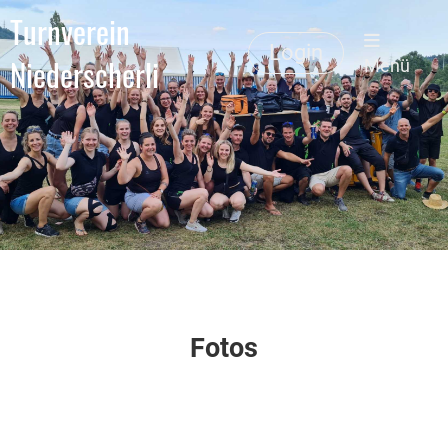
Turnverein
Login
Niederscherli
Menü
Fotos