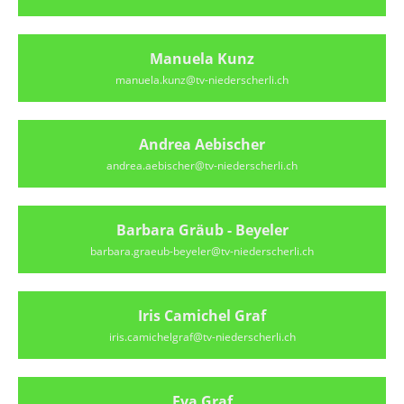
Manuela Kunz
manuela.kunz@tv-niederscherli.ch
Andrea Aebischer
andrea.aebischer@tv-niederscherli.ch
Barbara Gräub - Beyeler
barbara.graeub-beyeler@tv-niederscherli.ch
Iris Camichel Graf
iris.camichelgraf@tv-niederscherli.ch
Eva Graf