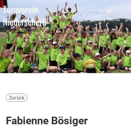
Turnverein
Login
Niederscherli
Menü
Zurück
Fabienne Bösiger