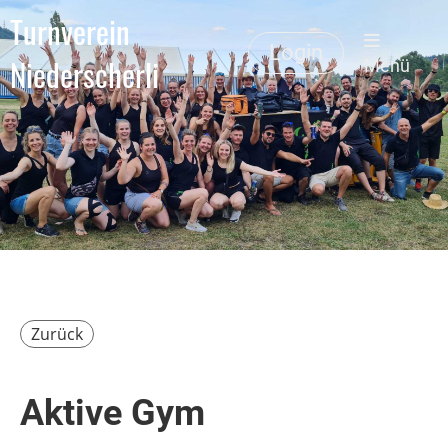
Turnverein
Login
Niederscherli
Menü
Zurück
Aktive Gym